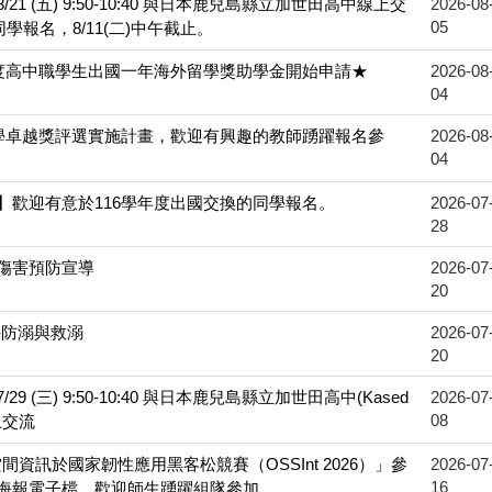
1 (五) 9:50-10:40 與日本鹿兒島縣立加世田高中線上交
2026-08
05
學報名，8/11(二)中午截止。
年度高中職學生出國一年海外留學獎助學金開始申請★
2026-08
04
教學卓越獎評選實施計畫，歡迎有興趣的教師踴躍報名參
2026-08
04
】歡迎有意於116學年度出國交換的同學報名。
2026-07
28
傷害預防宣導
2026-07
20
-防溺與救溺
2026-07
20
9 (三) 9:50-10:40 與日本鹿兒島縣立加世田高中(Kased
2026-07
08
線上交流
空間資訊於國家韌性應用黑客松競賽（OSSInt 2026）」參
2026-07
16
海報電子檔，歡迎師生踴躍組隊參加。