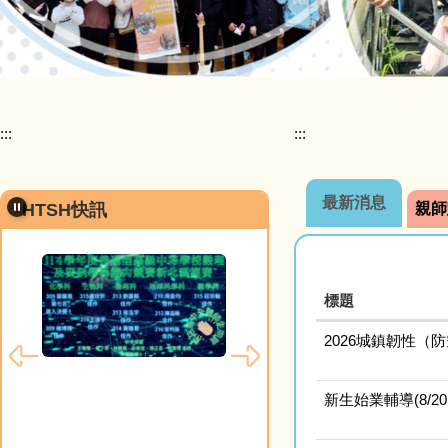
:::
:::
最新消息
HTSH快訊
親師
標題
2026城鎮韌性
新生始業輔導(8/20