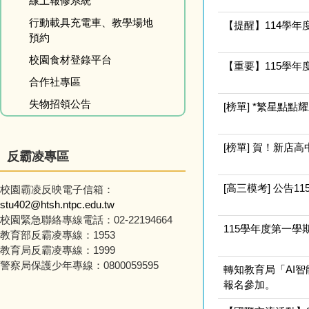
線上報修系統
行動載具充電車、教學場地
【提醒】114學
預約
校園食材登錄平台
【重要】115學
合作社專區
失物招領公告
[榜單] *繁星點
[榜單] 賀！新店
反霸凌專區
[高三模考] 公告
校園霸凌反映電子信箱：
stu402@htsh.ntpc.edu.tw
校園緊急聯絡專線電話：02-22194664
115學年度第一
教育部反霸凌專線：1953
教育局反霸凌專線：1999
警察局保護少年專線：0800059595
轉知教育局「AI
報名參加。