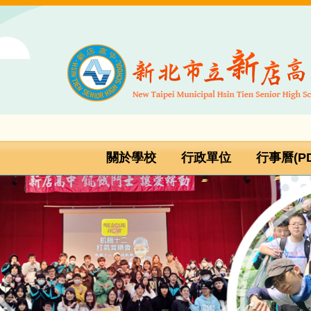
跳
到
主
要
內
容
區
關於學校
行政單位
行事曆(PD