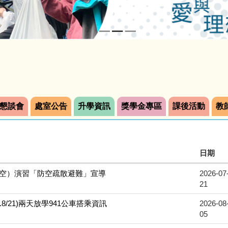
懇談會
處室公告
升學資訊
獎學金專區
課後活動
教
日期
（防空）演習「防空疏散避難」宣導
2026-07
21
.8/21)兩天放學941公車搭乘資訊
2026-08
05