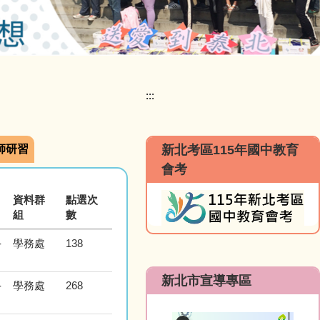
:::
師研習
新北考區115年國中教育
會考
資料群
點選次
組
數
-
學務處
138
新北市宣導專區
-
學務處
268