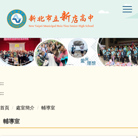
跳
到
主
要
內
容
區
:::
:::
首頁
處室簡介
輔導室
輔導室