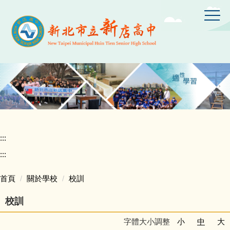
跳
到
主
要
內
容
區
:::
:::
首頁
關於學校
校訓
校訓
字體大小調整
小
中
大