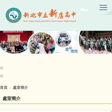
跳
到
主
要
內
容
區
:::
:::
首頁
處室簡介
處室簡介