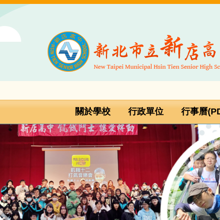
跳
到
主
要
內
容
區
關於學校
行政單位
行事曆(PD