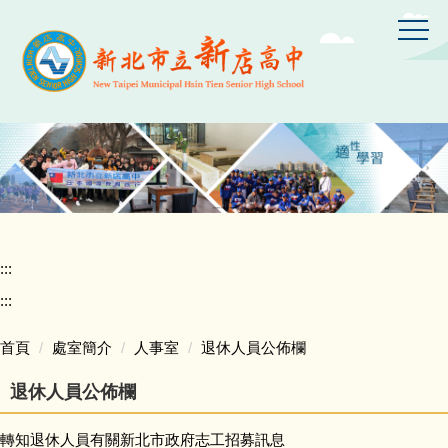
跳
到
主
要
內
容
區
:::
:::
首頁
處室簡介
人事室
退休人員公佈欄
退休人員公佈欄
轉知退休人員有關新北市政府志工招募訊息