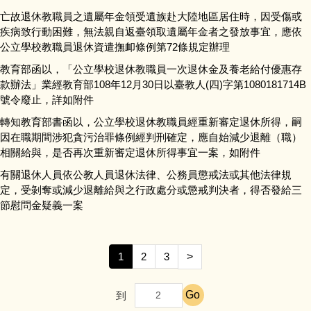
亡故退休教職員之遺屬年金領受遺族赴大陸地區居住時，因受傷或
疾病致行動困難，無法親自返臺領取遺屬年金者之發放事宜，應依
公立學校教職員退休資遣撫卹條例第72條規定辦理
教育部函以，「公立學校退休教職員一次退休金及養老給付優惠存
款辦法」業經教育部108年12月30日以臺教人(四)字第1080181714B
號令廢止，詳如附件
轉知教育部書函以，公立學校退休教職員經重新審定退休所得，嗣
因在職期間涉犯貪污治罪條例經判刑確定，應自始減少退離（職）
相關給與，是否再次重新審定退休所得事宜一案，如附件
有關退休人員依公教人員退休法律、公務員懲戒法或其他法律規
定，受剝奪或減少退離給與之行政處分或懲戒判決者，得否發給三
節慰問金疑義一案
1
2
3
>
Go
到