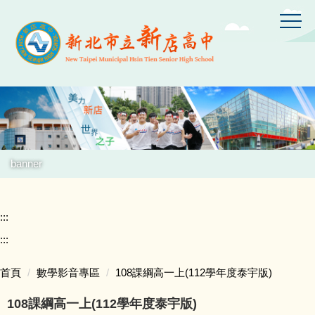
跳
到
主
要
內
容
區
banner
:::
:::
首頁
數學影音專區
108課綱高一上(112學年度泰宇版)
108課綱高一上(112學年度泰宇版)