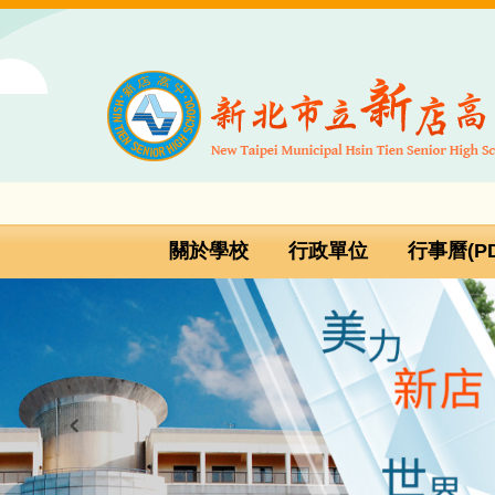
跳
到
主
要
內
容
區
關於學校
行政單位
行事曆(PD