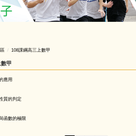
區
108課綱高三上數甲
上數甲
的應用
性質的判定
數與函數的極限