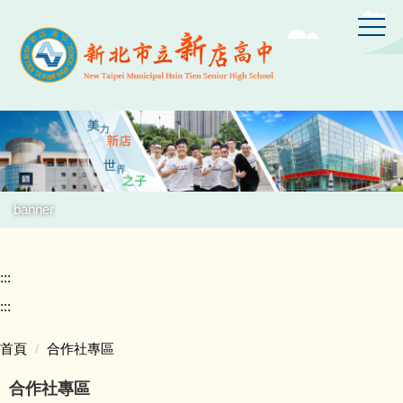
跳
到
主
要
內
容
區
banner
:::
:::
首頁
合作社專區
合作社專區