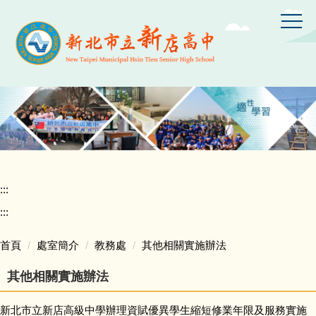
跳
到
主
要
內
容
區
:::
:::
首頁
處室簡介
教務處
其他相關實施辦法
其他相關實施辦法
新北市立新店高級中學辦理資賦優異學生縮短修業年限及服務實施