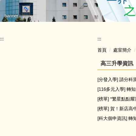
banner
:::
:::
首頁
處室簡介
高三升學資訊
[分發入學] 請分科
[116多元入學]
[榜單] *繁星點
[榜單] 賀！新店
[科大個申資訊] 