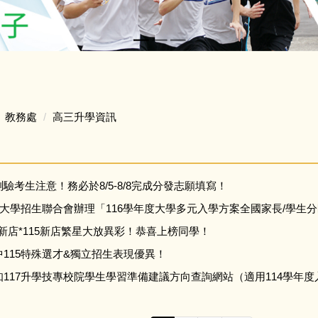
教務處
高三升學資訊
測驗考生注意！務必於8/5-8/8完成分發志願填寫！
 轉知大學招生聯合會辦理「116學年度大學多元入學方案全國家長/學生
點耀新店*115新店繁星大放異彩！恭喜上榜同學！
高中115特殊選才&獨立招生表現優異！
轉知117升學技專校院學生學習準備建議方向查詢網站（適用114學