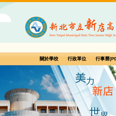
跳
到
主
要
內
容
區
關於學校
行政單位
行事曆(PD