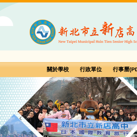
跳
到
主
要
內
容
區
關於學校
行政單位
行事曆(PD