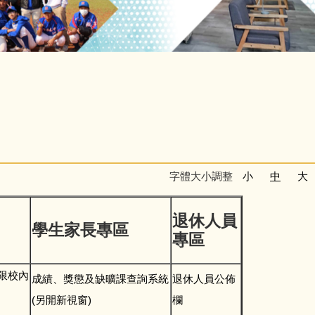
字體大小調整
小
中
大
退休人員
學生家長專區
專區
限校內
成績、獎懲及缺曠課查詢系統
退休人員公佈
(另開新視窗)
欄