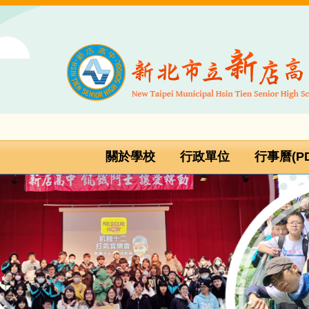
跳
到
主
要
內
容
區
關於學校
行政單位
行事曆(PD