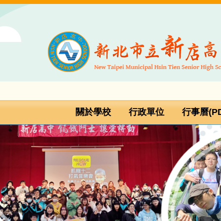
跳
到
主
要
內
容
區
關於學校
行政單位
行事曆(PD