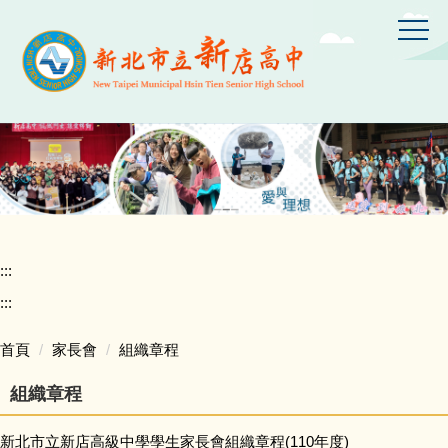
跳
到
主
要
內
容
區
:::
:::
首頁
家長會
組織章程
組織章程
新北市立新店高級中學學生家長會組織章程(110年度)