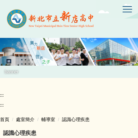
跳
到
主
要
內
容
區
banner
:::
:::
首頁
處室簡介
輔導室
認識心理疾患
認識心理疾患