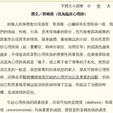
字體大小調整
小
中
大
撰文／郭曉燕（現為臨床心理師）
就像人的身體會出現感冒、胃潰瘍、心臟病等生理疾病一樣，我
們的情緒、性格、行為、思考等抽象的部分，也可能會因為複雜的
因素而出現異常的情形。隨著媒體、書籍雜誌的介紹，現在民眾對
於心理疾病（如：憂鬱症、精神分裂症、自閉症等）的認識也越來
越多，不僅提高民眾對心理疾病的警覺性與重視度，也漸漸屏除過
去認為心理疾病就是「瘋子」或上輩子做了壞事的汙名化。然而必
須注意的一點是，當您察覺到自身或您的家人、朋友可能有心理疾
病，請務必至
醫療機構接受詳細的心理評估以及專業的診斷
，切勿
自己對照著報章雜誌提供的疾病特徵下定論，而延誤了治療的時
機，造成病情的惡化。
引起心理疾病的因素很多，目前可知的是體質（diathesis）和環
境（environmental）均為重要的成因。體質是對某種疾病的易受