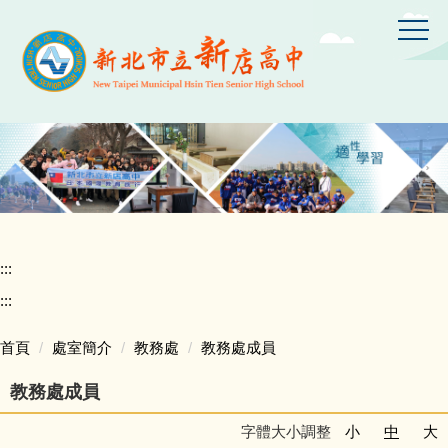
跳
到
主
要
內
容
區
:::
:::
首頁
處室簡介
教務處
教務處成員
教務處成員
字體大小調整
小
中
大