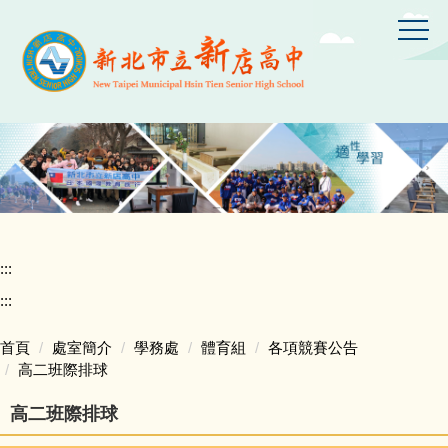
跳
到
主
要
內
容
區
:::
:::
首頁
處室簡介
學務處
體育組
各項競賽公告
高二班際排球
高二班際排球