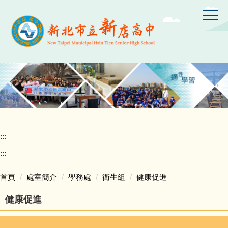
跳
到
主
要
內
容
區
:::
:::
首頁
處室簡介
學務處
衛生組
健康促進
健康促進