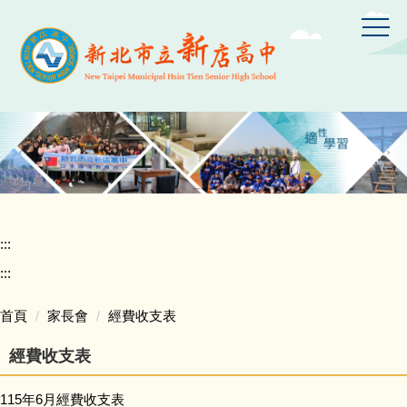
跳
到
主
要
內
容
區
:::
:::
首頁
家長會
經費收支表
經費收支表
115年6月經費收支表