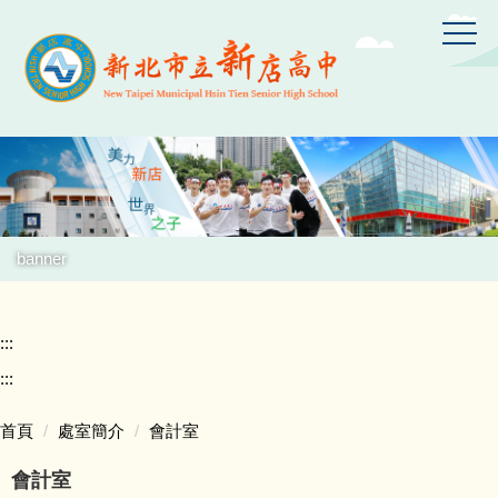
跳
到
主
要
內
容
區
banner
:::
:::
首頁
處室簡介
會計室
會計室