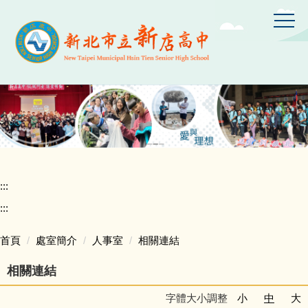
跳
到
主
要
內
容
區
:::
:::
首頁
處室簡介
人事室
相關連結
相關連結
字體大小調整
小
中
大