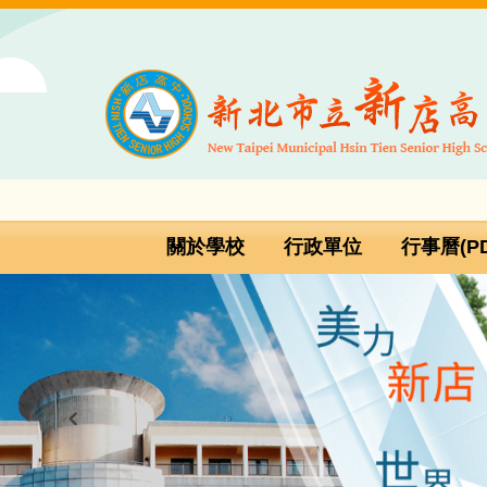
跳
到
主
要
內
容
區
關於學校
行政單位
行事曆(PD