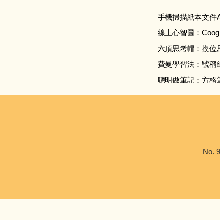
手機掃描紙本文件A
線上心智圖：Coogl
六頂思考帽：換位
費曼學習法：號稱
聰明做筆記：方格
No. 9