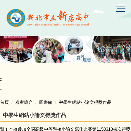
跳
到
主
要
內
容
區
:::
:::
首頁
處室簡介
圖書館
中學生網站小論文得獎作品
中學生網站小論文得獎作品
賀！本校參加全國高級中等學校小論文寫作比賽第1150313梯次得獎