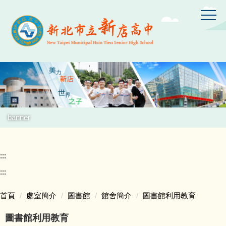
跳
到
主
要
內
容
區
banner
:::
:::
首頁
處室簡介
圖書館
館舍簡介
圖書館利用教育
圖書館利用教育