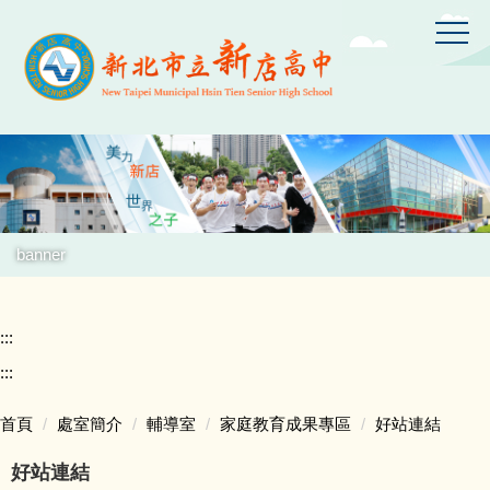
跳
到
主
要
內
容
區
banner
:::
:::
首頁
處室簡介
輔導室
家庭教育成果專區
好站連結
好站連結