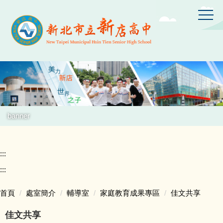
跳
到
主
要
內
容
區
banner
:::
:::
首頁
處室簡介
輔導室
家庭教育成果專區
佳文共享
佳文共享