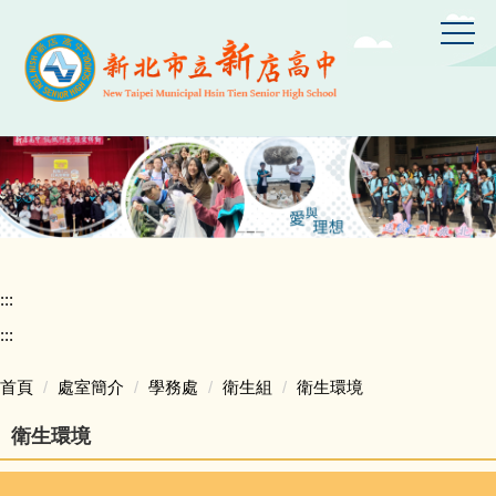
跳
到
主
要
內
容
區
:::
:::
首頁
處室簡介
學務處
衛生組
衛生環境
衛生環境