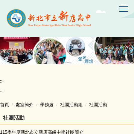
跳
到
主
要
內
容
區
:::
:::
首頁
處室簡介
學務處
社團活動組
社團活動
社團活動
115學年度新北市立新店高級中學社團簡介