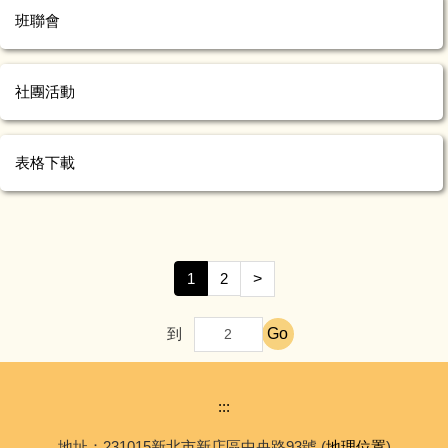
班聯會
社團活動
表格下載
1
2
>
Go
到
:::
地址：231015新北市新店區中央路93號 (
地理位置
)