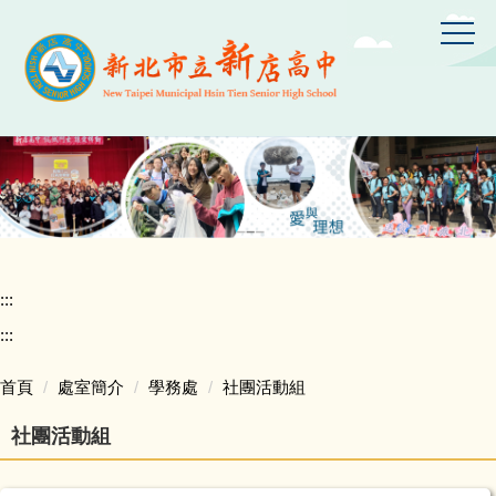
跳
到
主
要
內
容
區
:::
:::
首頁
處室簡介
學務處
社團活動組
社團活動組