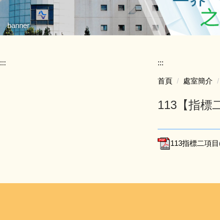
banner
:::
:::
首頁
處室簡介
113【指
113指標二項