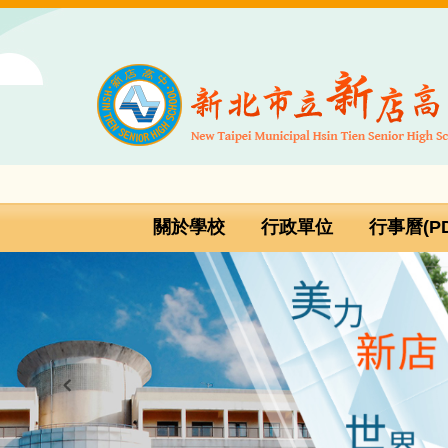
跳
到
主
要
內
容
區
關於學校
行政單位
行事曆(PD