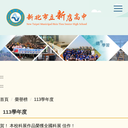
跳
到
主
要
內
容
區
:::
:::
首頁
榮譽榜
113學年度
113學年度
賀！ 本校科展作品榮獲全國科展 佳作！