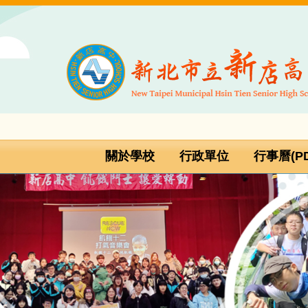
跳
到
主
要
內
容
區
關於學校
行政單位
行事曆(PD