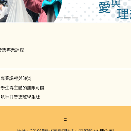
音樂專業課程
~專業課程與師資
~學生為主體的無限可能
課導航手冊音樂班學生版
:::
地址：231015新北市新店區中央路93號 (
地理位置
)