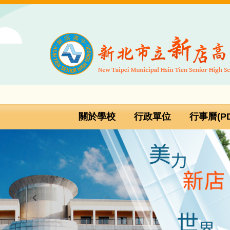
跳
到
主
要
內
容
區
關於學校
行政單位
行事曆(PD