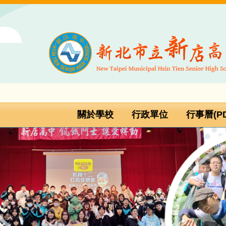
跳
到
主
要
內
容
區
關於學校
行政單位
行事曆(PD