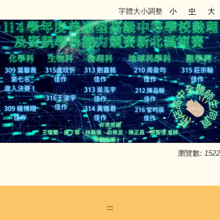
字體大小調整
小
中
大
瀏覽數:
1522
:::