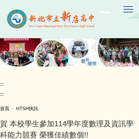
跳
到
主
要
內
容
區
:::
:::
首頁
HTSH快訊
賀 本校學生參加114學年度數理及資訊學
科能力競賽 榮獲佳績數個!!