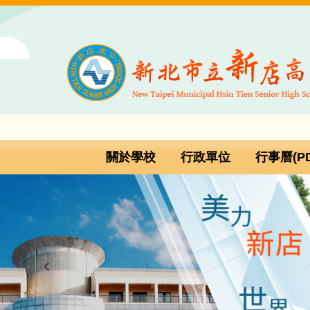
跳
到
主
要
內
容
區
關於學校
行政單位
行事曆(PD