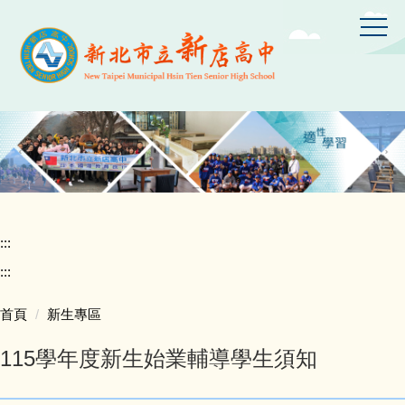
跳
到
主
要
內
容
區
:::
:::
首頁
新生專區
115學年度新生始業輔導學生須知