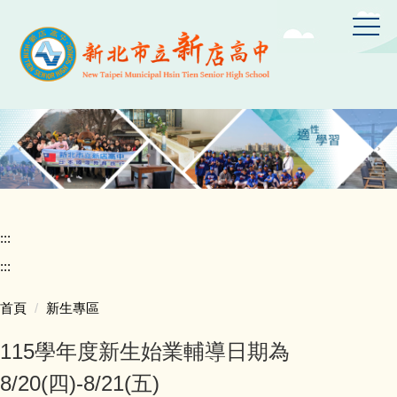
跳
到
主
要
內
容
區
:::
:::
首頁
新生專區
115學年度新生始業輔導日期為
8/20(四)-8/21(五)