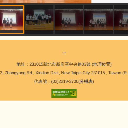
:::
地址：231015新北市新店區中央路93號 (
地理位置
)
3, Zhongyang Rd., Xindian Dist., New Taipei City 231015 , Taiwan (R
代表號：(02)2219-3700(
分機表
)