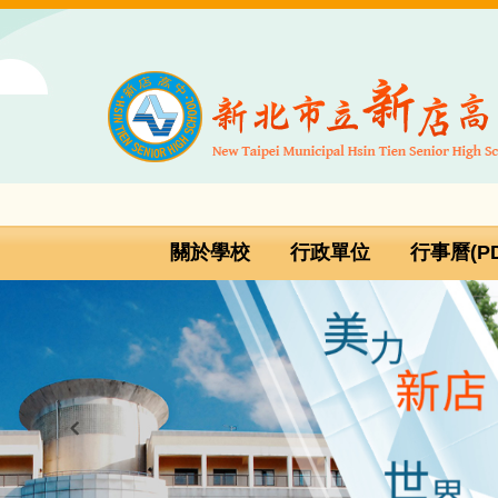
跳
到
主
要
內
容
區
關於學校
行政單位
行事曆(PD